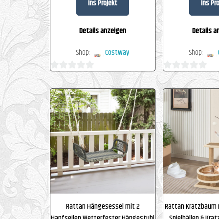
Ins Projekt
Ins Pr
Details anzeigen
Details a
Shop:
Costway
Shop:
0
0
von
von
5
5
Rattan Hängesessel mit 2
Rattan Kratzbaum m
Hanfseilen Wetterfester Hängestuhl
Spielbällen & Kra