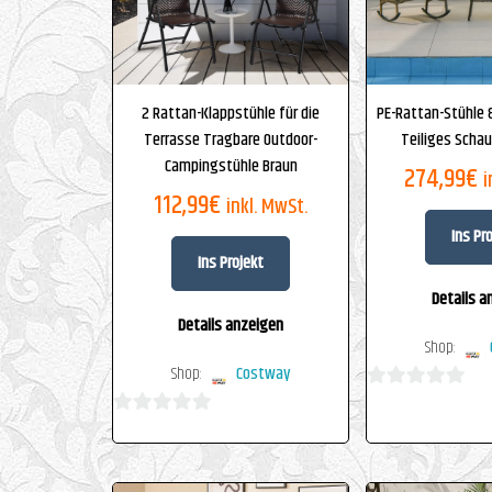
2 Rattan-Klappstühle für die
PE-Rattan-Stühle &
Terrasse Tragbare Outdoor-
Teiliges Schau
Campingstühle Braun
274,99
€
i
112,99
€
inkl. MwSt.
Ins Pr
Ins Projekt
Details a
Details anzeigen
Shop:
Shop:
Costway
0
0
von
von
5
5