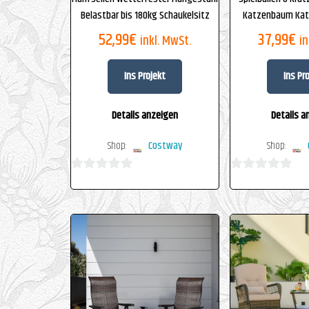
Belastbar bis 180kg Schaukelsitz
Katzenbaum Kat
52,99
€
37,99
€
inkl. MwSt.
in
Ins Projekt
Ins Pr
Details anzeigen
Details a
Shop:
Costway
Shop:
0
0
von
von
5
5