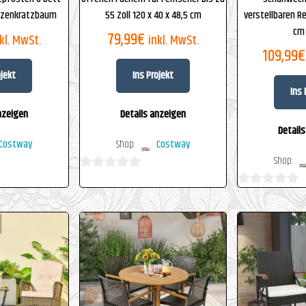
zenkratzbaum
55 Zoll 120 x 40 x 48,5 cm
verstellbaren Re
cm
79,99
€
kl. MwSt.
inkl. MwSt.
109,99
€
ojekt
Ins Projekt
Ins 
nzeigen
Details anzeigen
Detail
Costway
Shop:
Costway
Shop:
0
0
von
von
5
5