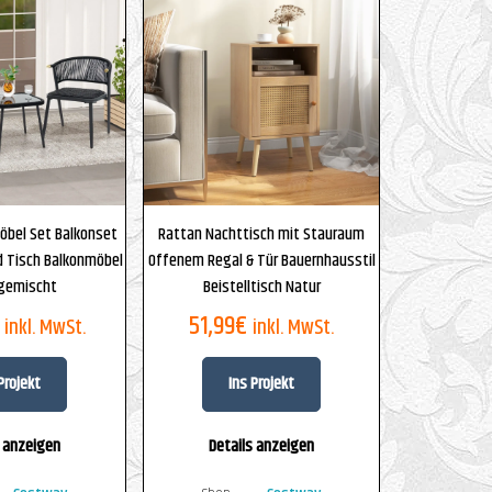
öbel Set Balkonset
Rattan Nachttisch mit Stauraum
d Tisch Balkonmöbel
Offenem Regal & Tür Bauernhausstil
 gemischt
Beistelltisch Natur
51,99
€
inkl. MwSt.
inkl. MwSt.
Projekt
Ins Projekt
s anzeigen
Details anzeigen