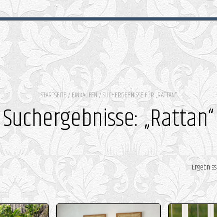
STARTSEITE
/
EINKAUFEN
/ SUCHERGEBNISSE FÜR „RATTAN“
Suchergebnisse: „Rattan“
Ergebniss