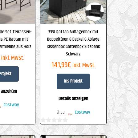
hle Set Terrassen-
333L Rattan Auflagenbox mit
us PE-Rattan mit
Doppeltüren & Deckel & Ablage
Armlehne aus Holz
Kissenbox Gartenbox Sitzbank
Schwarz
inkl. MwSt.
141,99
€
inkl. MwSt.
Projekt
Ins Projekt
s anzeigen
Details anzeigen
Costway
Shop:
Costway
0
von