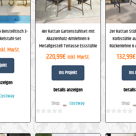
 Beistelltisch 3-
4er Rattan Gartenstuhlset mit
2er Rattan Stü
kelstuhl-Set
Akazienholz-Armlehnen &
Korbstühle a
Metallgestell Terrasse Essstühle
Rückenlehne & 
nkl. MwSt.
220,99
€
132,99
€
inkl. MwSt.
ojekt
Ins Projekt
Ins 
nzeigen
Details anzeigen
Detail
Costway
Shop:
Costway
Shop:
0
0
von
von
5
5