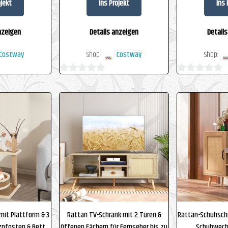
ojekt
Ins Projekt
Ins 
nzeigen
Details anzeigen
Detail
Costway
Shop:
Costway
Shop:
0
0
von
von
5
5
it Plattform & 3
Rattan TV-Schrank mit 2 Türen &
Rattan-Schuhschr
tzpfosten & Bett
Offenen Fächern für Fernseher bis zu
Schuhwech