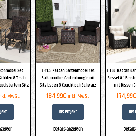
lkonmöbel Set
3-TLG. Rattan Gartenmöbel Set
3 TLG. Rattan Gar
Stühlen & Tisch
Balkonmöbel Gartenlounge mit
Sessel & 1 Beiste
epolstertem Sitz
Sitzkissen & Couchtisch Schwarz
mit Kissen 
184,99
€
174,99
€
nkl. MwSt.
inkl. MwSt.
ojekt
Ins Projekt
Ins 
nzeigen
Details anzeigen
Detail