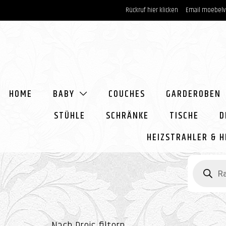
Zum
Rückruf
hier klicken
Email
moebelv
Inhalt
springen
HOME
BABY
COUCHES
GARDEROBEN
STÜHLE
SCHRÄNKE
TISCHE
D
HEIZSTRAHLER & H
Products
search