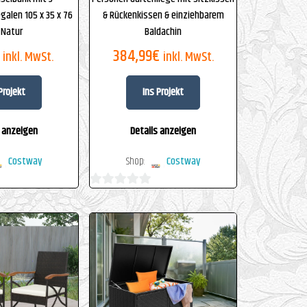
galen 105 x 35 x 76
& Rückenkissen & einziehbarem
 Natur
Baldachin
384,99
€
inkl. MwSt.
inkl. MwSt.
Projekt
Ins Projekt
s anzeigen
Details anzeigen
Costway
Shop:
Costway
0
von
5