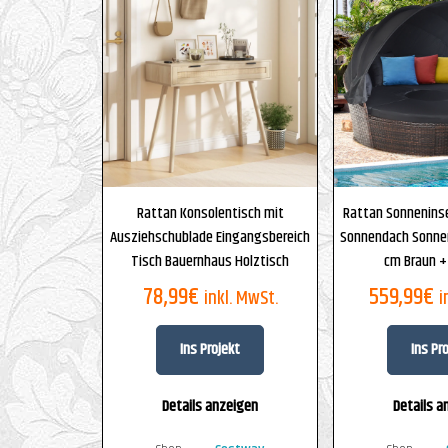
Rattan Konsolentisch mit
Rattan Sonneninse
Ausziehschublade Eingangsbereich
Sonnendach Sonnen
Tisch Bauernhaus Holztisch
cm Braun +
78,99
€
559,99
€
inkl. MwSt.
i
Ins Projekt
Ins Pr
Details anzeigen
Details a