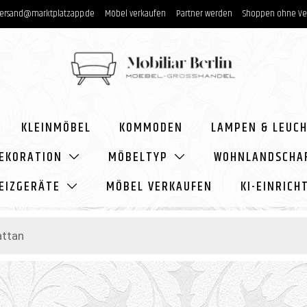
ersand@marktplatzapp.de
Möbel
verkaufen
Partner
werden
Shoppen ohne
Ve
KLEINMÖBEL
KOMMODEN
LAMPEN & LEUC
EKORATION
MÖBELTYP
WOHNLANDSCHA
EIZGERÄTE
MÖBEL VERKAUFEN
KI-EINRIC