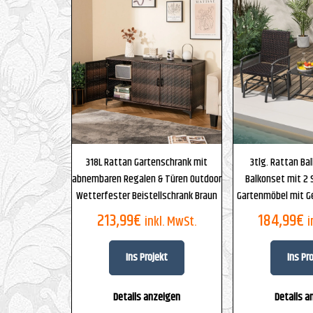
318L Rattan Gartenschrank mit
3tlg. Rattan Ba
abnembaren Regalen & Türen Outdoor
Balkonset mit 2 
Wetterfester Beistellschrank Braun
Gartenmöbel mit G
213,99
€
184,99
€
inkl. MwSt.
i
Ins Projekt
Ins Pr
Details anzeigen
Details a