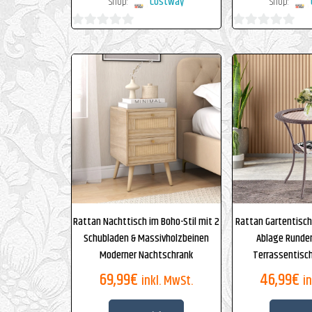
Shop:
Costway
Shop:
0
0
von
von
5
5
Rattan Nachttisch im Boho-Stil mit 2
Rattan Gartentisch
Schubladen & Massivholzbeinen
Ablage Runder
Moderner Nachtschrank
Terrassentisch
69,99
€
46,99
€
inkl. MwSt.
i