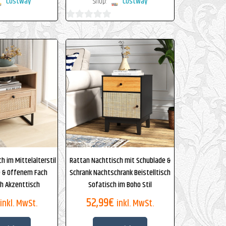
Costway
Shop:
Costway
0
von
5
h im Mittelalterstil
Rattan Nachttisch mit Schublade &
e & Offenem Fach
Schrank Nachtschrank Beistelltisch
ch Akzenttisch
Sofatisch im Boho Stil
52,99
€
inkl. MwSt.
inkl. MwSt.