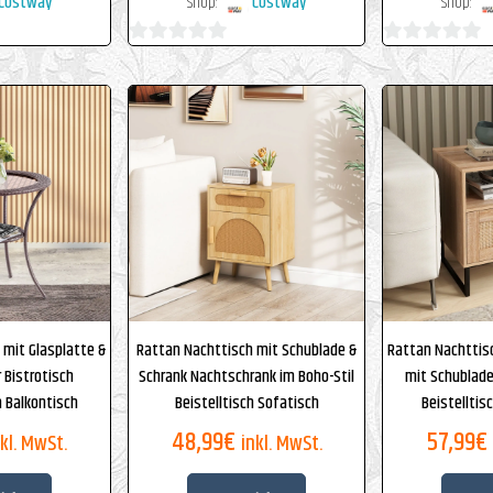
Costway
Shop:
Costway
Shop:
0
0
von
von
5
5
 mit Glasplatte &
Rattan Nachttisch mit Schublade &
Rattan Nachttisc
 Bistrotisch
Schrank Nachtschrank im Boho-Stil
mit Schublad
 Balkontisch
Beistelltisch Sofatisch
Beistelltis
48,99
€
57,99
€
nkl. MwSt.
inkl. MwSt.