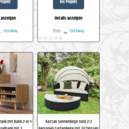
Projekt
Ins Projekt
s anzeigen
Details anzeigen
Costway
Shop:
Costway
0
von
5
ank mit Bank 2-in-1-
Rattan Sonnenliege rund 2-3
selbank mit 3
Personen Gartenliege mit Sitzkissen