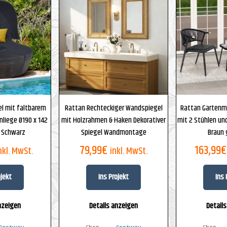
l mit faltbarem
Rattan Rechteckiger Wandspiegel
Rattan Gartenm
liege Ø190 x 142
mit Holzrahmen & Haken Dekorativer
mit 2 Stühlen un
 Schwarz
Spiegel Wandmontage
Braun
79,99
€
163,99
€
nkl. MwSt.
inkl. MwSt.
ojekt
Ins Projekt
Ins 
nzeigen
Details anzeigen
Detail